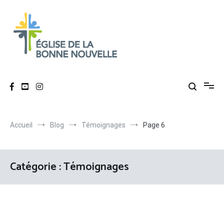
Aller
au
contenu
Église de La Bonne Nouvelle
Évangélique, baptiste – 9 rue des Charpentiers, 68100 Mulhouse
Accueil
Blog
Témoignages
Page 6
Catégorie :
Témoignages