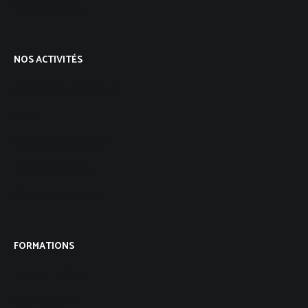
Notre histoire
NOS ACTIVITÉS
Programme mensuel
Culte
Groupes de maison
Enfants & Ados
Groupes de jeunes
FORMATIONS
BIBLIOTHÈQUE
SOLIDARITÉ