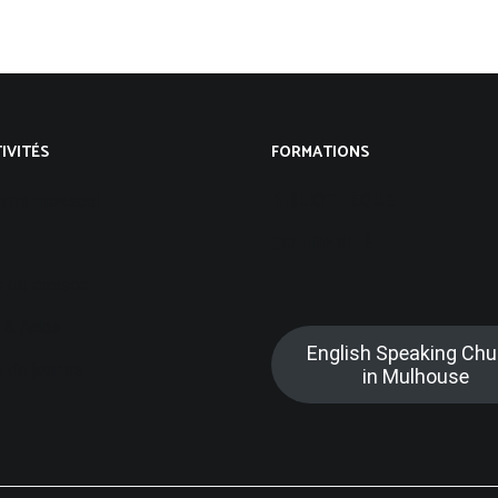
IVITÉS
FORMATIONS
mme mensuel
BIBLIOTHÈQUE
SOLIDARITÉ
 de maison
 & Ados
English Speaking Chu
 de jeunes
in Mulhouse