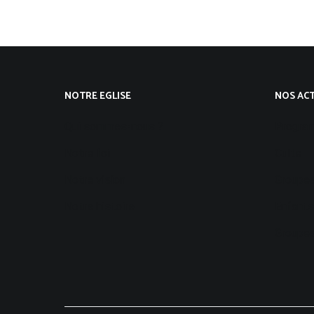
NOTRE EGLISE
NOS ACT
Qui sommes-nous ?
Progra
Notre foi
Culte
Notre vision
Groupes
Notre histoire
Enfants
Groupes