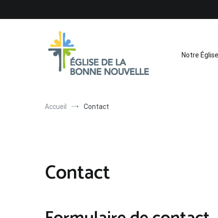
Aller
au
contenu
Notre Églis
Église de La Bonne Nouvelle
Évangélique, baptiste – 9 rue des Charpentiers, 68100 
Accueil
Contact
Contact