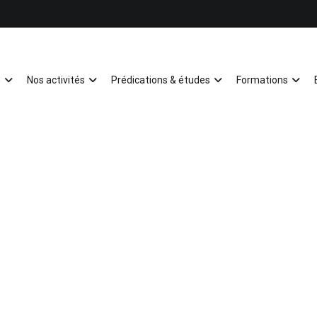
e
Nos activités
Prédications & études
Formations
Mulhouse