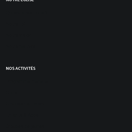
NOTRE EGLISE
Qui sommes-nous ?
Notre foi
Notre vision
Notre histoire
NOS ACTIVITÉS
Programme mensuel
Culte
Groupes de maison
Enfants & Ados
Groupes de jeunes