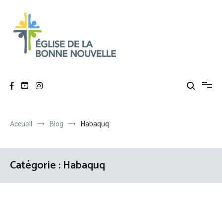
Aller
au
contenu
Église de La Bonne Nouvelle
Évangélique, baptiste – 9 rue des Charpentiers, 68100 Mulhouse
Accueil
Blog
Habaquq
Catégorie :
Habaquq