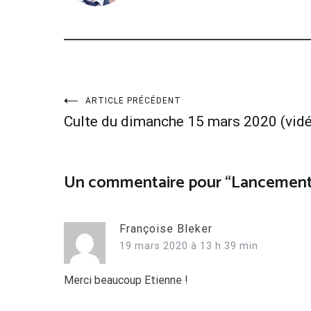
Navigation
ARTICLE PRÉCÉDENT
Culte du dimanche 15 mars 2020 (vid
de
l’article
Un commentaire pour “
Lancement 
Françoise Bleker
19 mars 2020 à 13 h 39 min
Merci beaucoup Etienne !