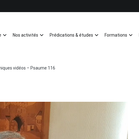
e
Nos activités
Prédications & études
Formations
Mulhouse
niques vidéos – Psaume 116