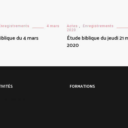
Enregistrements
4 mars
Actes
,
Enregistrements
2020
iblique du 4 mars
Étude biblique du jeudi 21 
2020
IVITÉS
FORMATIONS
mme mensuel
BIBLIOTHÈQUE
SOLIDARITÉ
 de maison