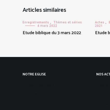
Articles similaires
Enregistrements
,
Thèmes et séries
Actes
,
4 mars 2022
2021
Etude biblique du 3 mars 2022
Etude b
NOTRE EGLISE
NOS ACT
Qui sommes-nous ?
Progra
Notre foi
Culte
Notre vision
Groupes