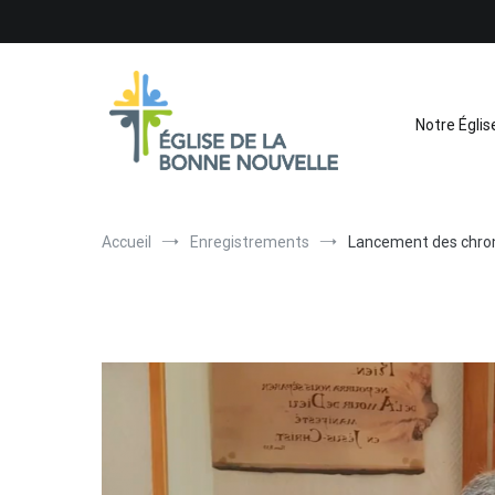
Aller
au
contenu
Notre Églis
Église de La Bonne Nouvelle
Évangélique, baptiste – 9 rue des Charpentiers, 68100 
Accueil
Enregistrements
Lancement des chro