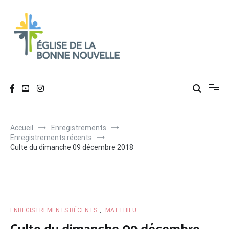
Aller
au
contenu
Église de La Bonne Nouvelle
Évangélique, baptiste – 9 rue des Charpentiers, 68100 Mulhouse
Accueil
Enregistrements
Enregistrements récents
Culte du dimanche 09 décembre 2018
ENREGISTREMENTS RÉCENTS
,
MATTHIEU