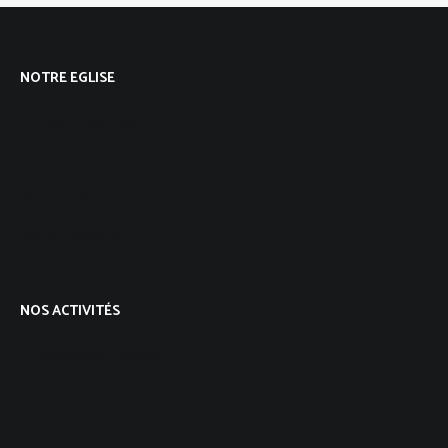
NOTRE EGLISE
Qui sommes-nous ?
Notre foi
Notre vision
Notre histoire
NOS ACTIVITÉS
Programme mensuel
Culte
Groupes de maison