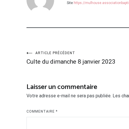
Site
https://mulhouse.associationbapti
Navigation
ARTICLE PRÉCÉDENT
Culte du dimanche 8 janvier 2023
de
l’article
Laisser un commentaire
Votre adresse e-mail ne sera pas publiée.
Les cha
COMMENTAIRE
*