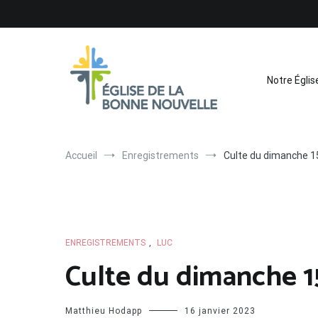
Aller
au
contenu
Notre Églis
Église de La Bonne Nouvelle
Évangélique, baptiste – 9 rue des Charpentiers, 68100 
Accueil
Enregistrements
Culte du dimanche 15
ENREGISTREMENTS
,
LUC
Culte du dimanche 15
Matthieu Hodapp
16 janvier 2023