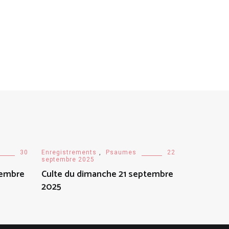
30
Enregistrements
,
Psaumes
22
septembre 2025
tembre
Culte du dimanche 21 septembre
2025