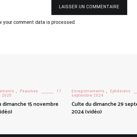
LAISSER UN COMMENTAIRE
w your comment data is processed.
rements
,
Psaumes
17
Enregistrements
,
Ephésiens
 2020
septembre 2024
u dimanche 15 novembre
Culte du dimanche 29 sep
idéo)
2024 (vidéo)