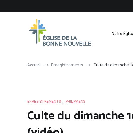
Aller
au
contenu
Notre Églis
Église de La Bonne Nouvelle
Évangélique, baptiste – 9 rue des Charpentiers, 68100 
Accueil
Enregistrements
Culte du dimanche 1
ENREGISTREMENTS
,
PHILIPPIENS
Culte du dimanche 
(vidéo)