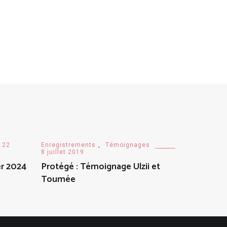
22
Enregistrements
,
Témoignages
8 juillet 2019
er 2024
Protégé : Témoignage Ulzii et
Toumée