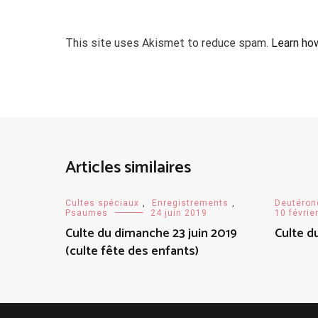
This site uses Akismet to reduce spam.
Learn ho
Articles similaires
Cultes spéciaux
,
Enregistrements
,
Deutéro
Psaumes
24 juin 2019
10 févrie
Culte du dimanche 23 juin 2019
Culte d
(culte fête des enfants)