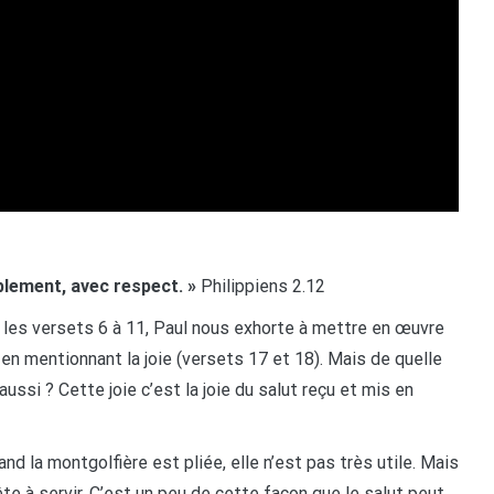
lement, avec respect. »
Philippiens 2.12
 les versets 6 à 11, Paul nous exhorte à mettre en œuvre
f, en mentionnant la joie (versets 17 et 18). Mais de quelle
aussi ? Cette joie c’est la joie du salut reçu et mis en
d la montgolfière est pliée, elle n’est pas très utile. Mais
ête à servir. C’est un peu de cette façon que le salut peut