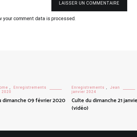
LAISSER UN COMMENTAIRE
w your comment data is processed.
nome
,
Enregistrements
Enregistrements
,
Jean
r 2020
janvier 2024
u dimanche 09 février 2020
Culte du dimanche 21 janvi
(vidéo)