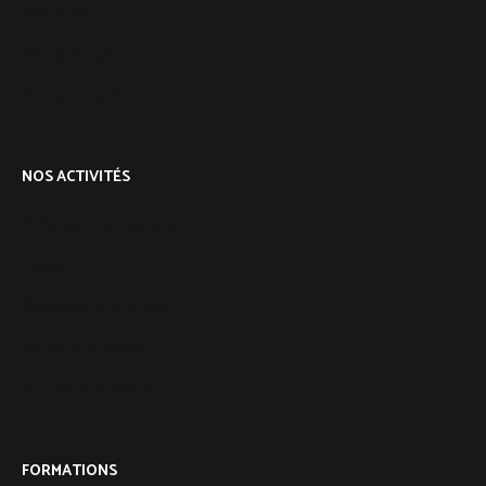
Notre foi
Notre vision
Notre histoire
NOS ACTIVITÉS
Programme mensuel
Culte
Groupes de maison
Enfants & Ados
Groupes de jeunes
FORMATIONS