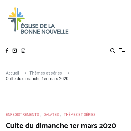
Aller
au
contenu
Église de La Bonne Nouvelle
Évangélique, baptiste – 9 rue des Charpentiers, 68100 Mulhouse
Accueil
Thèmes et séries
Culte du dimanche 1er mars 2020
ENREGISTREMENTS
,
GALATES
,
THÈMES ET SÉRIES
Culte du dimanche 1er mars 2020