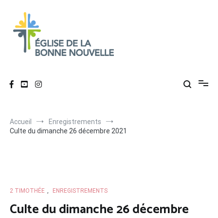
Aller
au
contenu
Église de La Bonne Nouvelle
Évangélique, baptiste – 9 rue des Charpentiers, 68100 Mulhouse
Accueil
Enregistrements
Culte du dimanche 26 décembre 2021
2 TIMOTHÉE
,
ENREGISTREMENTS
Culte du dimanche 26 décembre