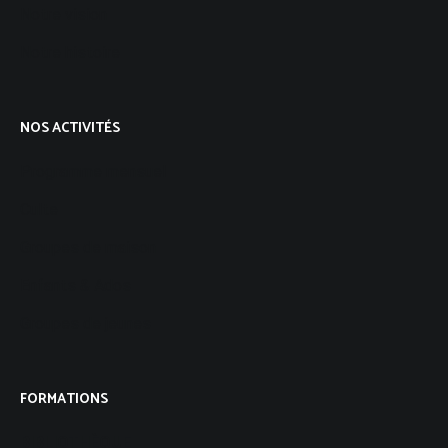
Notre vision
Notre histoire
NOS ACTIVITÉS
Programme mensuel
Culte
Groupes de maison
Enfants & Ados
Groupes de jeunes
FORMATIONS
BIBLIOTHÈQUE