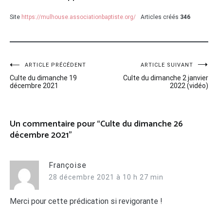
Site
https://mulhouse.associationbaptiste.org/
Articles créés
346
Navigation
ARTICLE PRÉCÉDENT
ARTICLE SUIVANT
Culte du dimanche 19
Culte du dimanche 2 janvier
de
décembre 2021
2022 (vidéo)
l’article
Un commentaire pour “
Culte du dimanche 26
décembre 2021
”
Françoise
28 décembre 2021 à 10 h 27 min
Merci pour cette prédication si revigorante !