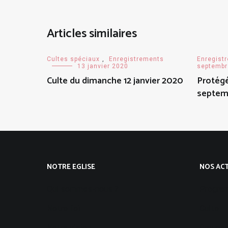
Articles similaires
Cultes spéciaux
,
Enregistrements
Enregist
13 janvier 2020
septembr
Culte du dimanche 12 janvier 2020
Protégé
septem
NOTRE EGLISE
NOS ACT
Qui sommes-nous ?
Progra
Notre foi
Culte
Notre vision
Groupes