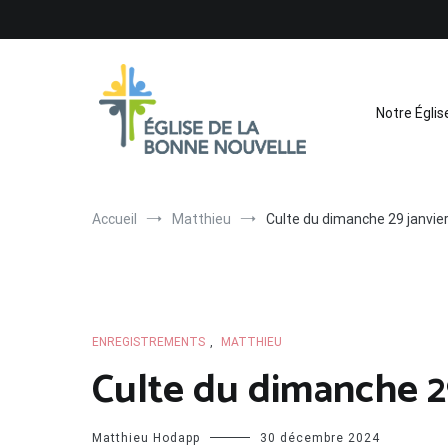
Aller
au
contenu
Notre Églis
Église de La Bonne Nouvelle
Évangélique, baptiste – 9 rue des Charpentiers, 68100 
Accueil
Matthieu
Culte du dimanche 29 janvier
ENREGISTREMENTS
,
MATTHIEU
Culte du dimanche 29
Matthieu Hodapp
30 décembre 2024