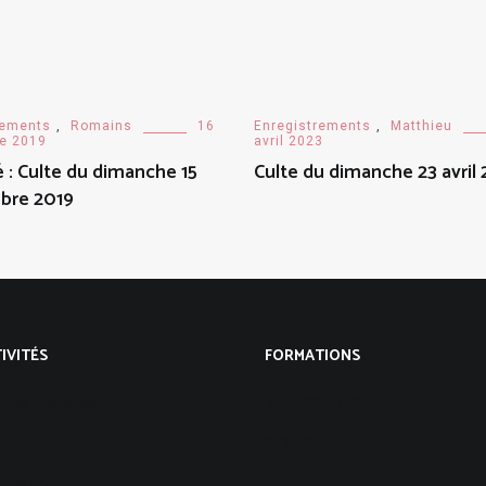
rements
,
Romains
16
Enregistrements
,
Matthieu
e 2019
avril 2023
 : Culte du dimanche 15
Culte du dimanche 23 avril
bre 2019
IVITÉS
FORMATIONS
mme mensuel
BIBLIOTHÈQUE
SOLIDARITÉ
 de maison