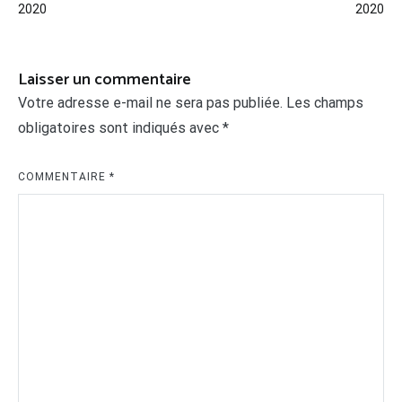
de
2020
2020
l’article
Laisser un commentaire
Votre adresse e-mail ne sera pas publiée.
Les champs
obligatoires sont indiqués avec
*
COMMENTAIRE
*