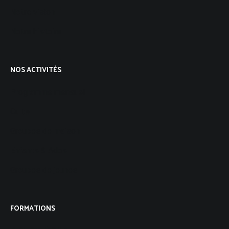
Notre vision
Notre histoire
NOS ACTIVITÉS
Programme mensuel
Culte
Groupes de maison
Enfants & Ados
Groupes de jeunes
FORMATIONS