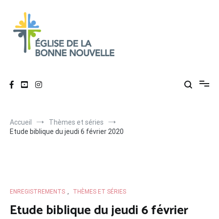
Aller
au
contenu
Église de La Bonne Nouvelle
Évangélique, baptiste – 9 rue des Charpentiers, 68100 Mulhouse
Accueil
Thèmes et séries
Etude biblique du jeudi 6 février 2020
ENREGISTREMENTS
,
THÈMES ET SÉRIES
Etude biblique du jeudi 6 février