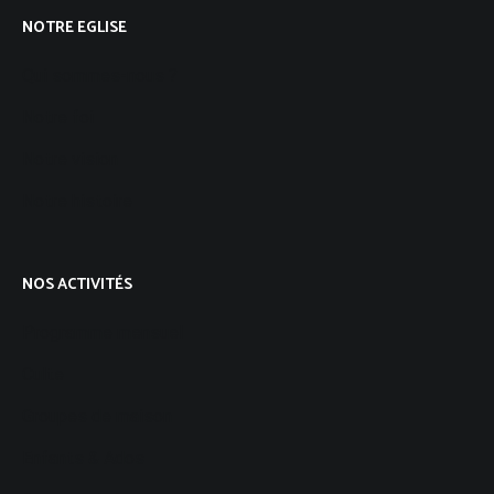
NOTRE EGLISE
Qui sommes-nous ?
Notre foi
Notre vision
Notre histoire
NOS ACTIVITÉS
Programme mensuel
Culte
Groupes de maison
Enfants & Ados