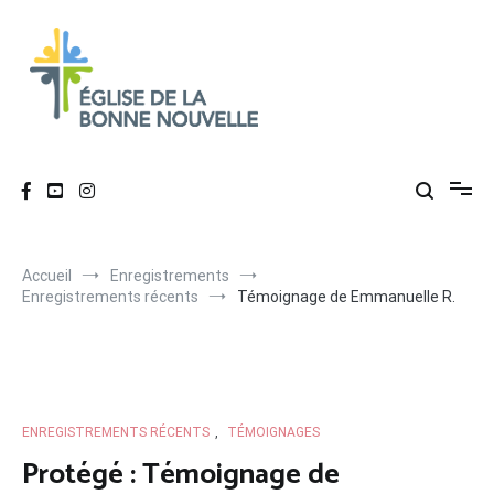
Aller
au
contenu
Église de La Bonne Nouvelle
Évangélique, baptiste – 9 rue des Charpentiers, 68100 Mulhouse
Accueil
Enregistrements
Enregistrements récents
Témoignage de Emmanuelle R.
ENREGISTREMENTS RÉCENTS
,
TÉMOIGNAGES
Protégé : Témoignage de