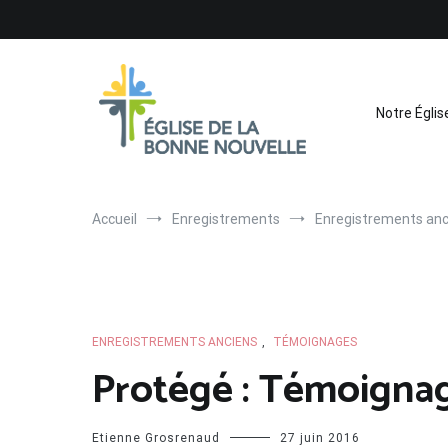
Aller
au
contenu
Notre Églis
Église de La Bonne Nouvelle
Évangélique, baptiste – 9 rue des Charpentiers, 68100 
Accueil
Enregistrements
Enregistrements anc
ENREGISTREMENTS ANCIENS
,
TÉMOIGNAGES
Protégé : Témoignag
Etienne Grosrenaud
27 juin 2016