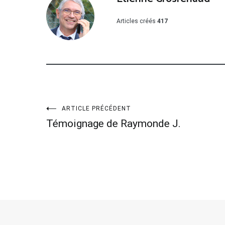
Articles créés
417
Navigation
ARTICLE PRÉCÉDENT
Témoignage de Raymonde J.
de
l’article