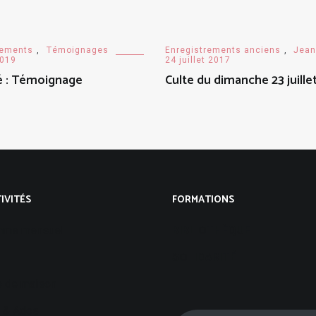
rements
,
Témoignages
Enregistrements anciens
,
Jean
2019
24 juillet 2017
é : Témoignage
Culte du dimanche 23 juille
IVITÉS
FORMATIONS
mme mensuel
BIBLIOTHÈQUE
SOLIDARITÉ
 de maison
 & Ados