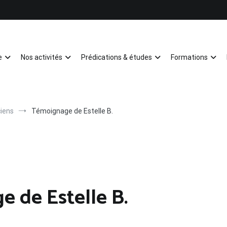
e
Nos activités
Prédications & études
Formations
Mulhouse
iens
Témoignage de Estelle B.
e de Estelle B.