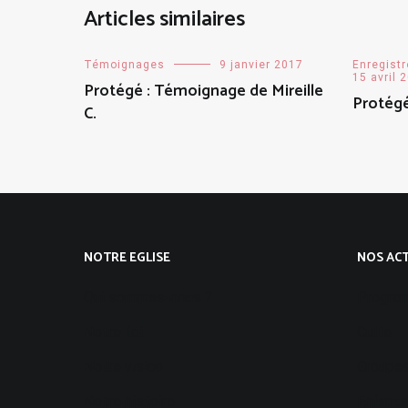
Articles similaires
Témoignages
9 janvier 2017
Enregist
15 avril 
Protégé : Témoignage de Mireille
Protég
C.
NOTRE EGLISE
NOS ACT
Qui sommes-nous ?
Progra
Notre foi
Culte
Notre vision
Groupes
Notre histoire
Enfants