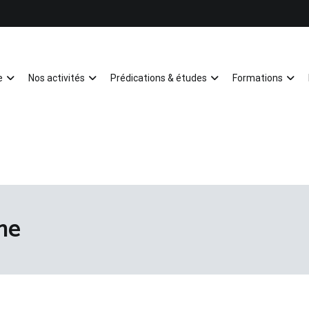
e
Nos activités
Prédications & études
Formations
Mulhouse
me