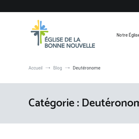
Aller
au
contenu
Notre Églis
Église de La Bonne Nouvelle
Évangélique, baptiste – 9 rue des Charpentiers, 68100 
Accueil
Blog
Deutéronome
Catégorie :
Deutérono