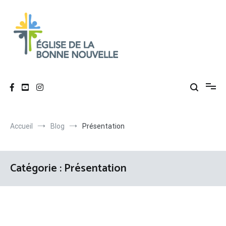
Aller
au
contenu
Église de La Bonne Nouvelle
Évangélique, baptiste – 9 rue des Charpentiers, 68100 Mulhouse
Accueil
Blog
Présentation
Catégorie :
Présentation