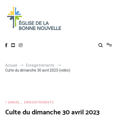
Aller
au
contenu
Église de La Bonne Nouvelle
Évangélique, baptiste – 9 rue des Charpentiers, 68100 Mulhouse
Accueil
Enregistrements
Culte du dimanche 30 avril 2023 (vidéo)
1 SAMUEL
,
ENREGISTREMENTS
Culte du dimanche 30 avril 2023