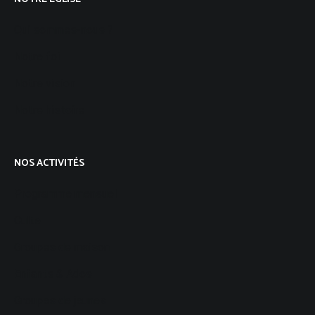
Qui sommes-nous ?
Notre foi
Notre vision
Notre histoire
NOS ACTIVITÉS
Programme mensuel
Culte
Groupes de maison
Enfants & Ados
Groupes de jeunes