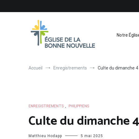
Aller
au
contenu
Notre Églis
Église de La Bonne Nouvelle
Évangélique, baptiste – 9 rue des Charpentiers, 68100 
Accueil
Enregistrements
Culte du dimanche 4 
ENREGISTREMENTS
,
PHILIPPIENS
Culte du dimanche 4
Matthieu Hodapp
5 mai 2025