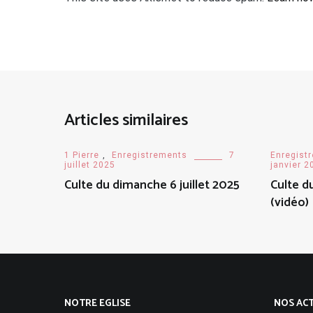
Articles similaires
1 Pierre
,
Enregistrements
7
Enregist
juillet 2025
janvier 2
Culte du dimanche 6 juillet 2025
Culte d
(vidéo)
NOTRE EGLISE
NOS ACT