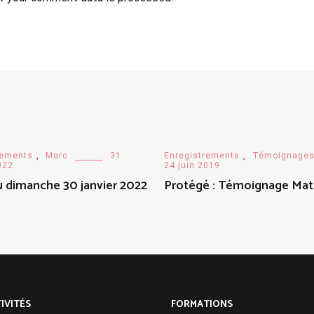
rements
,
Marc
31
Enregistrements
,
Témoignage
022
24 juin 2019
u dimanche 30 janvier 2022
Protégé : Témoignage Mat
IVITÉS
FORMATIONS