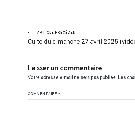
Navigation
ARTICLE PRÉCÉDENT
Culte du dimanche 27 avril 2025 (vidé
de
l’article
Laisser un commentaire
Votre adresse e-mail ne sera pas publiée.
Les cha
COMMENTAIRE
*