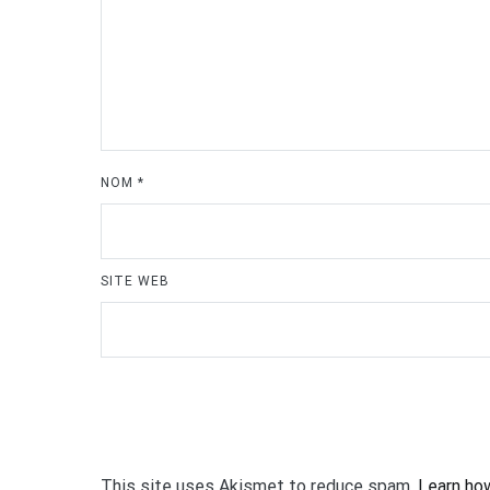
NOM
*
SITE WEB
This site uses Akismet to reduce spam.
Learn ho