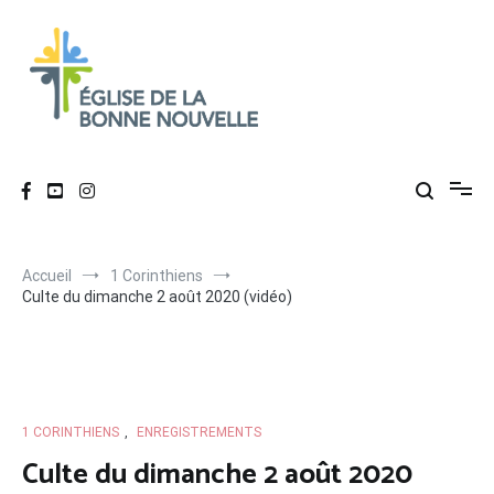
Aller
au
contenu
Église de La Bonne Nouvelle
Évangélique, baptiste – 9 rue des Charpentiers, 68100 Mulhouse
Accueil
1 Corinthiens
Culte du dimanche 2 août 2020 (vidéo)
1 CORINTHIENS
,
ENREGISTREMENTS
Culte du dimanche 2 août 2020