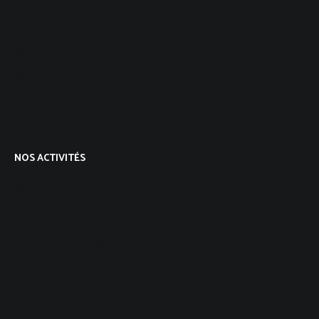
Qui sommes-nous ?
Notre foi
Notre vision
Notre histoire
NOS ACTIVITÉS
Programme mensuel
Culte
Groupes de maison
Enfants & Ados
Groupes de jeunes