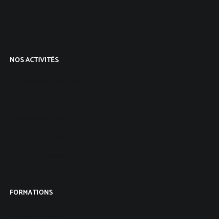
Notre vision
Notre histoire
NOS ACTIVITÉS
Programme mensuel
Culte
Groupes de maison
Enfants & Ados
Groupes de jeunes
FORMATIONS
BIBLIOTHÈQUE