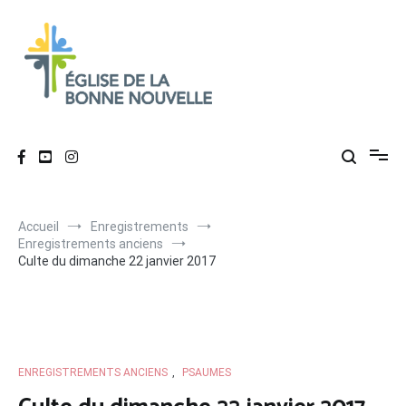
Aller
au
contenu
Église de La Bonne Nouvelle
Évangélique, baptiste – 9 rue des Charpentiers, 68100 Mulhouse
Accueil
Enregistrements
Enregistrements anciens
Culte du dimanche 22 janvier 2017
ENREGISTREMENTS ANCIENS
,
PSAUMES