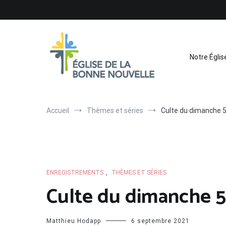
Aller
au
contenu
Notre Églis
Église de La Bonne Nouvelle
Évangélique, baptiste – 9 rue des Charpentiers, 68100 
Accueil
Thèmes et séries
Culte du dimanche 
ENREGISTREMENTS
,
THÈMES ET SÉRIES
Culte du dimanche 5
Matthieu Hodapp
6 septembre 2021