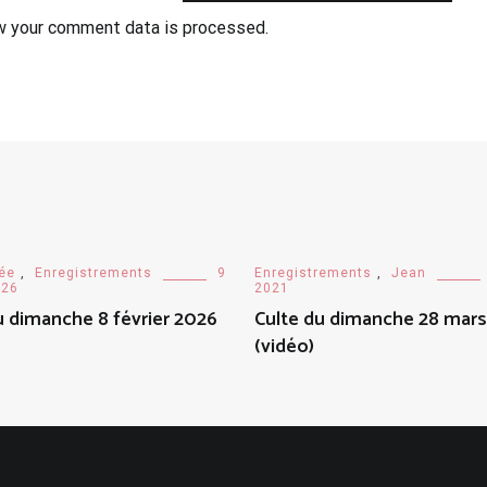
w your comment data is processed.
ée
,
Enregistrements
9
Enregistrements
,
Jean
026
2021
u dimanche 8 février 2026
Culte du dimanche 28 mars
(vidéo)