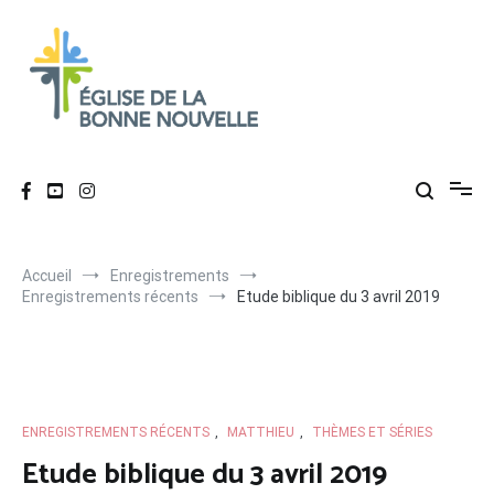
Aller
au
contenu
Église de La Bonne Nouvelle
Évangélique, baptiste – 9 rue des Charpentiers, 68100 Mulhouse
Accueil
Enregistrements
Enregistrements récents
Etude biblique du 3 avril 2019
ENREGISTREMENTS RÉCENTS
,
MATTHIEU
,
THÈMES ET SÉRIES
Etude biblique du 3 avril 2019