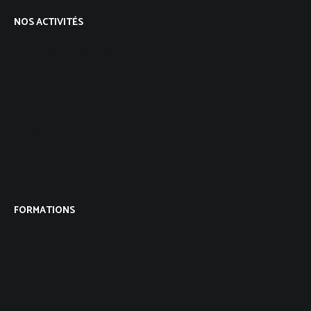
NOS ACTIVITÉS
Programme mensuel
Culte
Groupes de maison
Enfants & Ados
Groupes de jeunes
FORMATIONS
BIBLIOTHÈQUE
SOLIDARITÉ