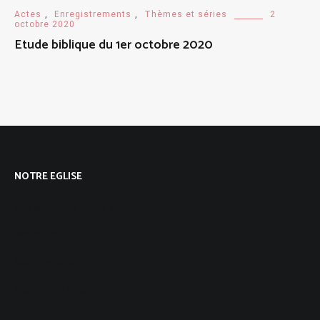
Actes
,
Enregistrements
,
Thèmes et séries
2
octobre 2020
Etude biblique du 1er octobre 2020
NOTRE EGLISE
Qui sommes-nous ?
Notre foi
Notre vision
Notre histoire