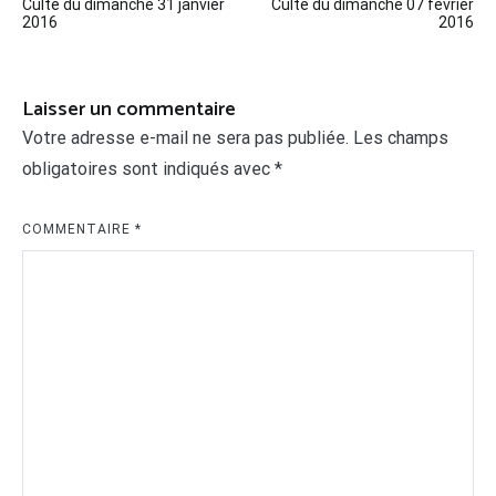
Culte du dimanche 31 janvier
Culte du dimanche 07 février
de
2016
2016
l’article
Laisser un commentaire
Votre adresse e-mail ne sera pas publiée.
Les champs
obligatoires sont indiqués avec
*
COMMENTAIRE
*