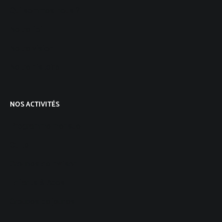
Qui sommes-nous ?
Notre foi
Notre vision
Notre histoire
NOS ACTIVITÉS
Programme mensuel
Culte
Groupes de maison
Enfants & Ados
Groupes de jeunes