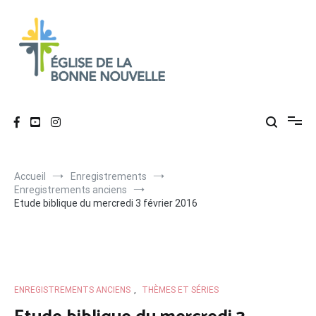
Aller
au
contenu
Église de La Bonne Nouvelle
Évangélique, baptiste – 9 rue des Charpentiers, 68100 Mulhouse
Accueil
Enregistrements
Enregistrements anciens
Etude biblique du mercredi 3 février 2016
ENREGISTREMENTS ANCIENS
,
THÈMES ET SÉRIES