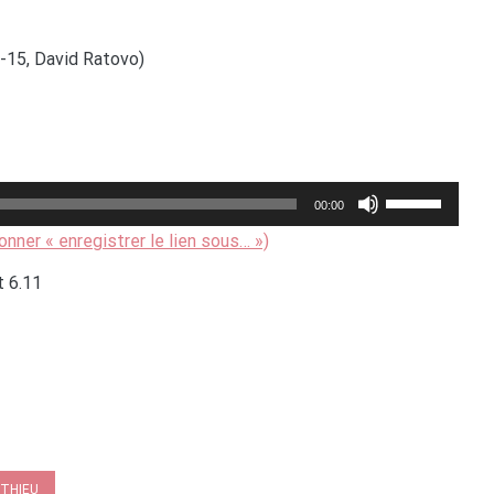
5-15, David Ratovo)
Utilisez
00:00
les
ionner « enregistrer le lien sous… »)
flèches
t 6.11
haut/bas
pour
augmenter
ou
diminuer
le
volume.
THIEU