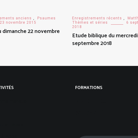
rements anciens
,
Psaumes
Enregistrements récents
,
Matt
23 novembre 2015
Thèmes et séries
6 sep
2018
du dimanche 22 novembre
Etude biblique du mercredi
septembre 2018
IVITÉS
FORMATIONS
mme mensuel
BIBLIOTHÈQUE
SOLIDARITÉ
 de maison
 & Ados