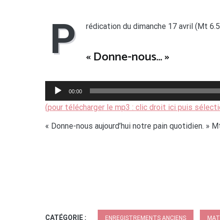
P
rédication du dimanche 17 avril (Mt 6.
« Donne-nous… »
00:00
Lecteur
(pour télécharger le mp3 : clic droit ici puis sélect
audio
« Donne-nous aujourd’hui notre pain quotidien. » M
CATÉGORIE :
ENREGISTREMENTS ANCIENS
MAT