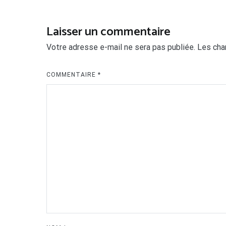
de
l’article
Laisser un commentaire
Votre adresse e-mail ne sera pas publiée.
Les cha
COMMENTAIRE
*