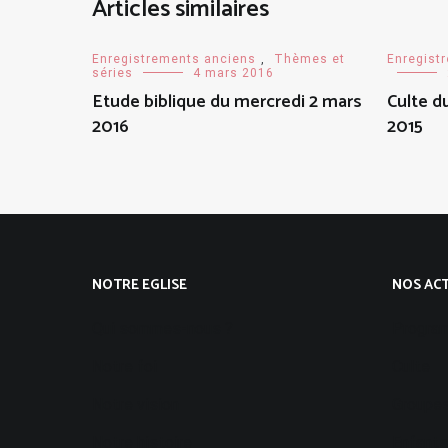
Articles similaires
Enregistrements anciens
,
Thèmes et
Enregist
séries
4 mars 2016
Etude biblique du mercredi 2 mars
Culte 
2016
2015
NOTRE EGLISE
NOS ACT
Qui sommes-nous ?
Progra
Notre foi
Culte
Notre vision
Groupes
Notre histoire
Enfants