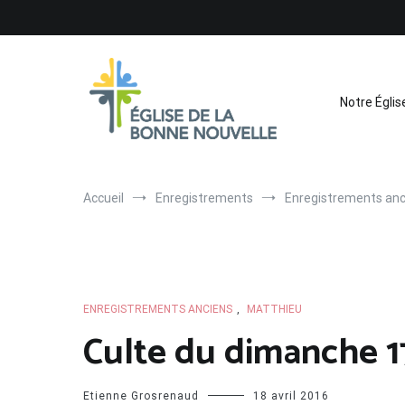
Aller
au
contenu
Notre Églis
Église de La Bonne Nouvelle
Évangélique, baptiste – 9 rue des Charpentiers, 68100 
Accueil
Enregistrements
Enregistrements anc
ENREGISTREMENTS ANCIENS
,
MATTHIEU
Culte du dimanche 17
Etienne Grosrenaud
18 avril 2016