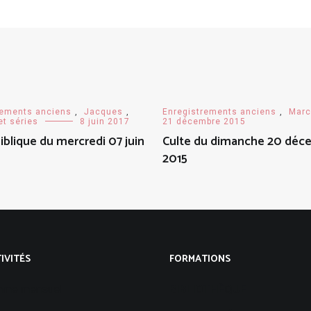
rements anciens
,
Jacques
,
Enregistrements anciens
,
Marc
t séries
8 juin 2017
21 décembre 2015
iblique du mercredi 07 juin
Culte du dimanche 20 déc
2015
IVITÉS
FORMATIONS
mme mensuel
BIBLIOTHÈQUE