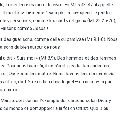
, la meilleure manière de vivre. En Mt 5.43-47, il appelle
. Il montrera lui-même l’exemple, en invoquant le pardon
er les personnes, comme les chefs religieux (Mt 23.25-26),
. Faisons comme Jésus !
out des guérisons, comme celle du paralysé (Mt 9.1-8). Nous
aisons du bien autour de nous.
 il a dit « Suis-moi » (Mt 8.9). Des hommes et des femmes
s. Pour nous bien sûr, il ne s’agit pas de demander aux
ndre
Jésus
pour leur maître. Nous devons leur donner envie
autres, doit être un lieu dans lequel – ou un moyen par
uis-moi ».
 Maître, doit donner l’exemple de relations selon Dieu, y
s ce monde et doit appeler à la foi en Christ. Que Dieu