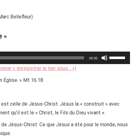
arc Bellefleur)
e »
Utilisez
00:00
les
ionner « enregistrer le lien sous… »)
flèches
on Église. » Mt 16.18
haut/bas
pour
augmenter
 est celle de Jésus-Christ. Jésus la « construit » avec
ou
ent qu’il est le « Christ, le Fils du Dieu vivant ».
diminuer
le de Jésus-Christ. Ce que Jésus a été pour le monde, nous
le
nique.
volume.