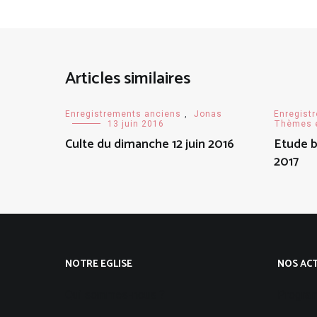
Articles similaires
Enregistrements anciens
,
Jonas
Enregist
13 juin 2016
Thèmes e
Culte du dimanche 12 juin 2016
Etude b
2017
NOTRE EGLISE
NOS ACT
Qui sommes-nous ?
Progra