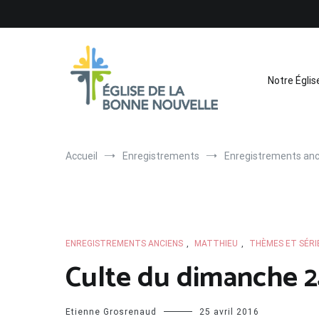
Aller
au
contenu
Notre Églis
Église de La Bonne Nouvelle
Évangélique, baptiste – 9 rue des Charpentiers, 68100 
Accueil
Enregistrements
Enregistrements anc
ENREGISTREMENTS ANCIENS
,
MATTHIEU
,
THÈMES ET SÉRI
Culte du dimanche 24
Etienne Grosrenaud
25 avril 2016