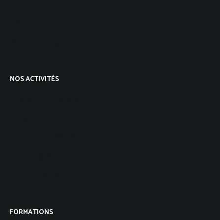
Notre foi
Notre vision
Notre histoire
NOS ACTIVITÉS
Programme mensuel
Culte
Groupes de maison
Enfants & Ados
Groupes de jeunes
FORMATIONS