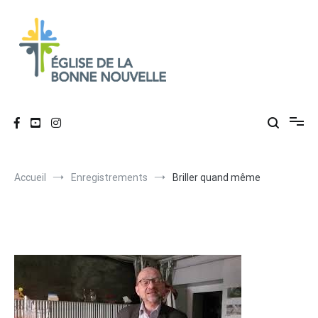
Aller
au
contenu
Église de La Bonne Nouvelle
Évangélique, baptiste – 9 rue des Charpentiers, 68100 Mulhouse
Accueil
Enregistrements
Briller quand même