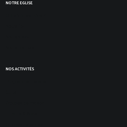
NOTRE EGLISE
Qui sommes-nous ?
Notre foi
Notre vision
Notre histoire
NOS ACTIVITÉS
Programme mensuel
Culte
Groupes de maison
Enfants & Ados
Groupes de jeunes