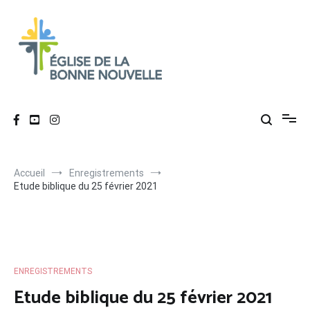
Aller
au
contenu
Église de La Bonne Nouvelle
Évangélique, baptiste – 9 rue des Charpentiers, 68100 Mulhouse
Accueil
Enregistrements
Etude biblique du 25 février 2021
ENREGISTREMENTS
Etude biblique du 25 février 2021