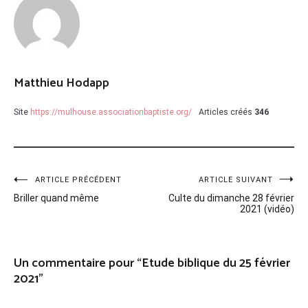
Matthieu Hodapp
Site
https://mulhouse.associationbaptiste.org/
Articles créés
346
Navigation
ARTICLE PRÉCÉDENT
ARTICLE SUIVANT
Briller quand même
Culte du dimanche 28 février
de
2021 (vidéo)
l’article
Un commentaire pour “
Etude biblique du 25 février
2021
”