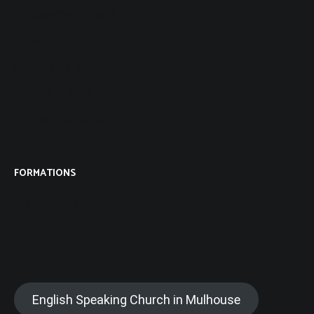
Programme mensuel
Culte
Groupes de maison
Enfants & Ados
Groupes de jeunes
FORMATIONS
BIBLIOTHÈQUE
SOLIDARITÉ
English Speaking Church in Mulhouse