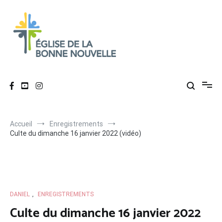
Aller
au
contenu
Église de La Bonne Nouvelle
Évangélique, baptiste – 9 rue des Charpentiers, 68100 Mulhouse
Accueil
Enregistrements
Culte du dimanche 16 janvier 2022 (vidéo)
DANIEL
,
ENREGISTREMENTS
Culte du dimanche 16 janvier 2022