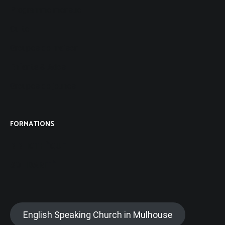
Programme mensuel
Culte
Groupes de maison
Enfants & Ados
Groupes de jeunes
FORMATIONS
BIBLIOTHÈQUE
SOLIDARITÉ
English Speaking Church in Mulhouse