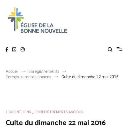
Aller
au
contenu
Église de La Bonne Nouvelle
Évangélique, baptiste – 9 rue des Charpentiers, 68100 Mulhouse
Accueil
Enregistrements
Enregistrements anciens
Culte du dimanche 22 mai 2016
1 CORINTHIENS
,
ENREGISTREMENTS ANCIENS
Culte du dimanche 22 mai 2016