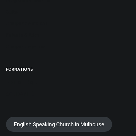
Programme mensuel
Culte
Groupes de maison
Enfants & Ados
Groupes de jeunes
FORMATIONS
BIBLIOTHÈQUE
SOLIDARITÉ
English Speaking Church in Mulhouse