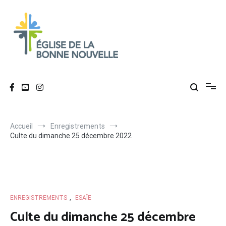
Aller
au
contenu
Église de La Bonne Nouvelle
Évangélique, baptiste – 9 rue des Charpentiers, 68100 Mulhouse
Accueil
Enregistrements
Culte du dimanche 25 décembre 2022
ENREGISTREMENTS
,
ESAÏE
Culte du dimanche 25 décembre