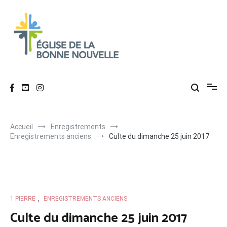
Aller
au
contenu
Église de La Bonne Nouvelle
Évangélique, baptiste – 9 rue des Charpentiers, 68100 Mulhouse
Accueil
Enregistrements
Enregistrements anciens
Culte du dimanche 25 juin 2017
1 PIERRE
,
ENREGISTREMENTS ANCIENS
Culte du dimanche 25 juin 2017