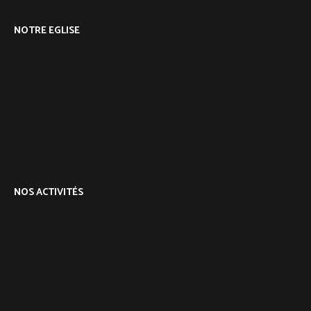
NOTRE EGLISE
Qui sommes-nous ?
Notre foi
Notre vision
Notre histoire
NOS ACTIVITÉS
Programme mensuel
Culte
Groupes de maison
Enfants & Ados