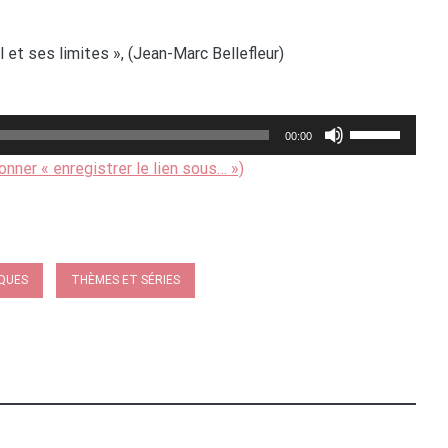
eil et ses limites », (Jean-Marc Bellefleur)
Utilisez
00:00
les
ionner « enregistrer le lien sous… »)
flèches
haut/bas
pour
augmenter
QUES
THÈMES ET SÉRIES
ou
diminuer
le
volume.