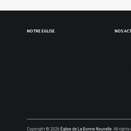
NOTRE EGLISE
NOS ACT
Qui sommes-nous ?
Progra
Notre foi
Culte
Notre vision
Groupes
Notre histoire
Enfants
Groupes
Copyright © 2026
Église de La Bonne Nouvelle
. All righ