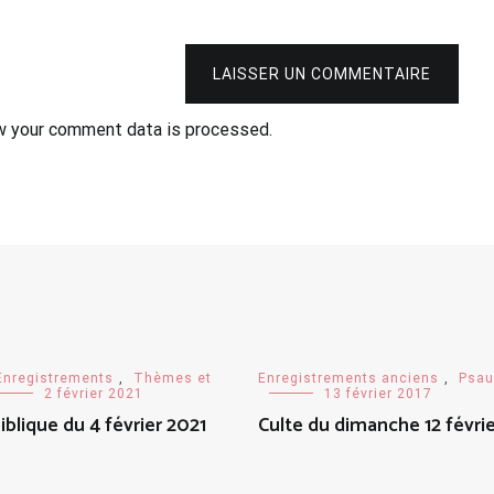
LAISSER UN COMMENTAIRE
w your comment data is processed.
Enregistrements
,
Thèmes et
Enregistrements anciens
,
Psa
2 février 2021
13 février 2017
iblique du 4 février 2021
Culte du dimanche 12 févrie