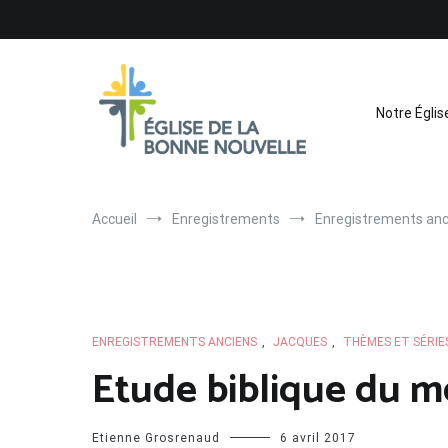
Aller
au
contenu
Notre Églis
Église de La Bonne Nouvelle
Évangélique, baptiste – 9 rue des Charpentiers, 68100 
Accueil
Enregistrements
Enregistrements anc
ENREGISTREMENTS ANCIENS
,
JACQUES
,
THÈMES ET SÉRIE
Etude biblique du me
Etienne Grosrenaud
6 avril 2017