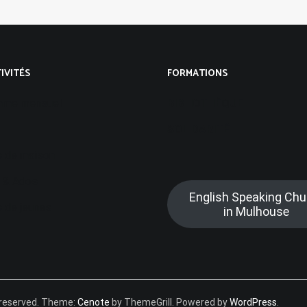
IVITÉS
FORMATIONS
mme mensuel
BIBLIOTHÈQUE
SOLIDARITÉ
 de maison
 & Ados
English Speaking Chu
 de jeunes
in Mulhouse
ts reserved. Theme:
Cenote
by ThemeGrill. Powered by
WordPress
.