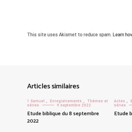
This site uses Akismet to reduce spam.
Learn ho
Articles similaires
1 Samuel
,
Enregistrements
,
Thèmes et
Actes
,
séries
9 septembre 2022
séries
Etude biblique du 8 septembre
Etude b
2022