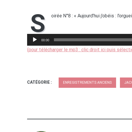
S
oirée N°8 : « Aujourd’hui j’obéis : l’orgu
Lecteur
audio
00:00
(pour télécharger le mp3 : clic droit ici puis sélect
CATÉGORIE :
ENREGISTREMENTS ANCIENS
JAC