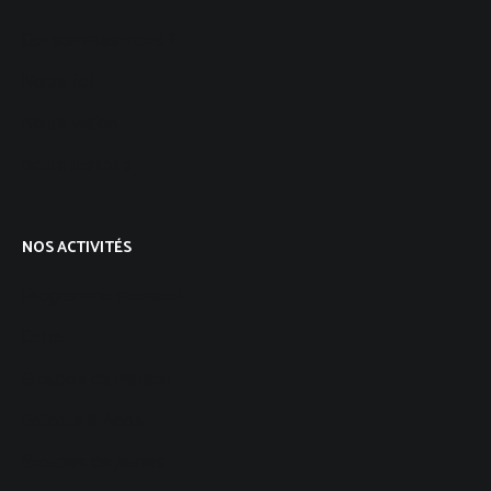
Qui sommes-nous ?
Notre foi
Notre vision
Notre histoire
NOS ACTIVITÉS
Programme mensuel
Culte
Groupes de maison
Enfants & Ados
Groupes de jeunes