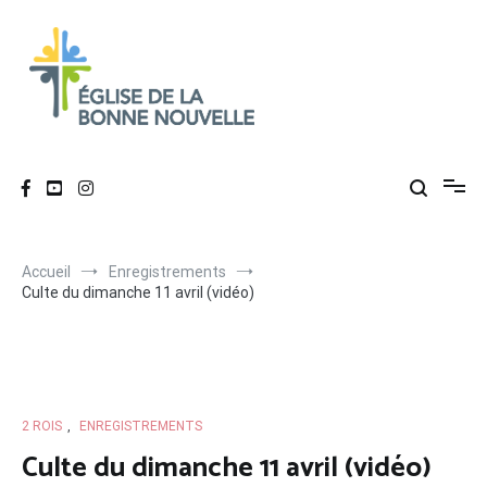
Aller
au
contenu
Église de La Bonne Nouvelle
Évangélique, baptiste – 9 rue des Charpentiers, 68100 Mulhouse
Accueil
Enregistrements
Culte du dimanche 11 avril (vidéo)
2 ROIS
,
ENREGISTREMENTS
Culte du dimanche 11 avril (vidéo)