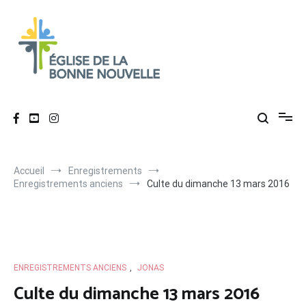
Aller
au
contenu
Église de La Bonne Nouvelle
Évangélique, baptiste – 9 rue des Charpentiers, 68100 Mulhouse
Accueil
Enregistrements
Enregistrements anciens
Culte du dimanche 13 mars 2016
ENREGISTREMENTS ANCIENS
,
JONAS
Culte du dimanche 13 mars 2016