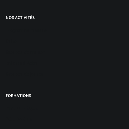
NOS ACTIVITÉS
Programme mensuel
Culte
Groupes de maison
Enfants & Ados
Groupes de jeunes
FORMATIONS
BIBLIOTHÈQUE
SOLIDARITÉ