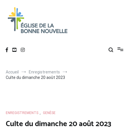
Aller
au
contenu
Église de La Bonne Nouvelle
Évangélique, baptiste – 9 rue des Charpentiers, 68100 Mulhouse
Accueil
Enregistrements
Culte du dimanche 20 août 2023
ENREGISTREMENTS
,
GENÈSE
Culte du dimanche 20 août 2023