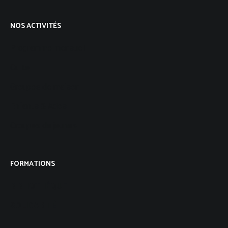
NOS ACTIVITÉS
Programme mensuel
Culte
Groupes de maison
Enfants & Ados
Groupes de jeunes
FORMATIONS
BIBLIOTHÈQUE
SOLIDARITÉ