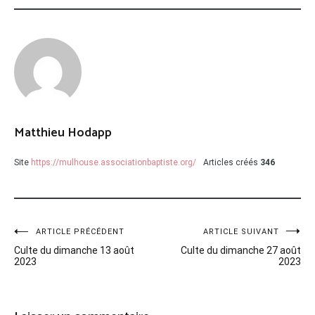
Matthieu Hodapp
Site
https://mulhouse.associationbaptiste.org/
Articles créés
346
Navigation
ARTICLE PRÉCÉDENT
ARTICLE SUIVANT
Culte du dimanche 13 août
Culte du dimanche 27 août
de
2023
2023
l’article