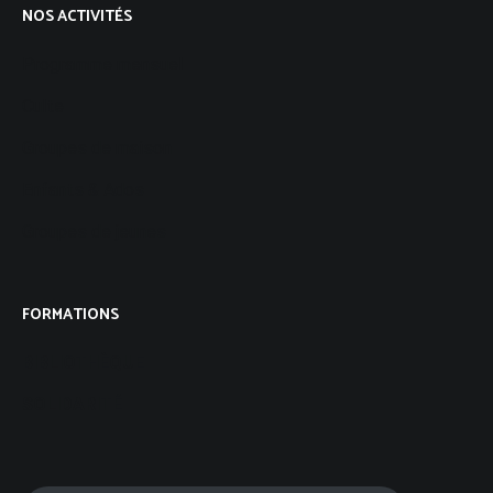
NOS ACTIVITÉS
Programme mensuel
Culte
Groupes de maison
Enfants & Ados
Groupes de jeunes
FORMATIONS
BIBLIOTHÈQUE
SOLIDARITÉ