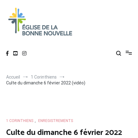
Aller
au
contenu
Église de La Bonne Nouvelle
Évangélique, baptiste – 9 rue des Charpentiers, 68100 Mulhouse
Accueil
1 Corinthiens
Culte du dimanche 6 février 2022 (vidéo)
1 CORINTHIENS
,
ENREGISTREMENTS
Culte du dimanche 6 février 2022